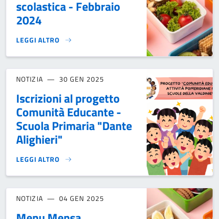
scolastica - Febbraio
2024
LEGGI ALTRO
MENÙ MENSA SCOLASTICA - FEBBRAIO 2024}
NOTIZIA
30 GEN 2025
Iscrizioni al progetto
Comunità Educante -
Scuola Primaria "Dante
Alighieri"
LEGGI ALTRO
ISCRIZIONI AL PROGETTO COMUNITÀ EDUCANTE - SCUOLA PR
NOTIZIA
04 GEN 2025
Menu Mensa