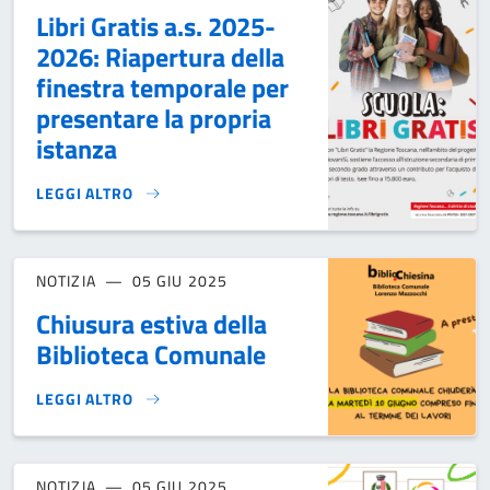
Libri Gratis a.s. 2025-
2026: Riapertura della
finestra temporale per
presentare la propria
istanza
LEGGI ALTRO
LIBRI GRATIS A.S. 2025-2026: RIAPERTURA DELLA FINEST
NOTIZIA
05 GIU 2025
Chiusura estiva della
Biblioteca Comunale
LEGGI ALTRO
CHIUSURA ESTIVA DELLA BIBLIOTECA COMUNALE}
NOTIZIA
05 GIU 2025