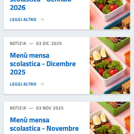
2026
LEGGI ALTRO
MENÙ MENSA SCOLASTICA - GENNAIO 2026}
NOTIZIA
03 DIC 2025
Menù mensa
scolastica - Dicembre
2025
LEGGI ALTRO
MENÙ MENSA SCOLASTICA - DICEMBRE 2025}
NOTIZIA
03 NOV 2025
Menù mensa
scolastica - Novembre