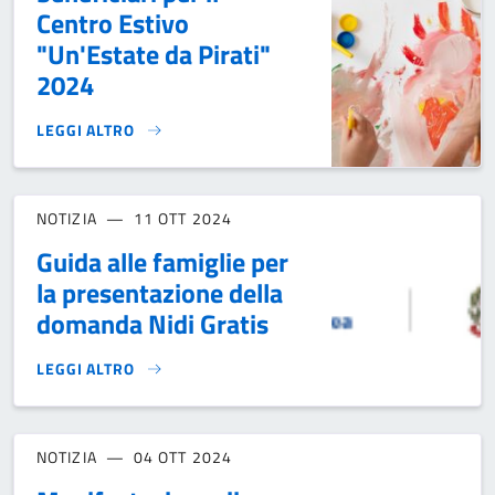
Centro Estivo
"Un'Estate da Pirati"
2024
LEGGI ALTRO
GRADUATORIA DEI BENEFICIARI PER IL CENTRO ESTIVO "UN'
NOTIZIA
11 OTT 2024
Guida alle famiglie per
la presentazione della
domanda Nidi Gratis
LEGGI ALTRO
GUIDA ALLE FAMIGLIE PER LA PRESENTAZIONE DELLA DOMA
NOTIZIA
04 OTT 2024