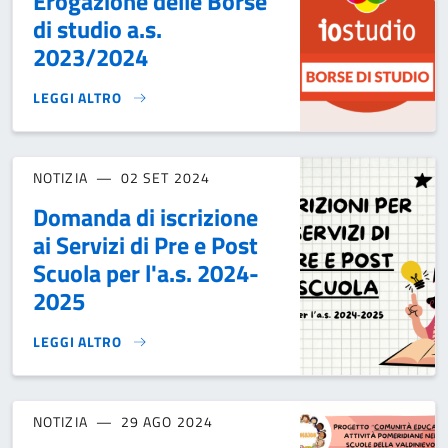
Erogazione delle Borse
di studio a.s.
2023/2024
LEGGI ALTRO
EROGAZIONE DELLE BORSE DI STUDIO A.S. 2023/2024}
NOTIZIA
02 SET 2024
Domanda di iscrizione
ai Servizi di Pre e Post
Scuola per l'a.s. 2024-
2025
LEGGI ALTRO
DOMANDA DI ISCRIZIONE AI SERVIZI DI PRE E POST SCUOLA 
NOTIZIA
29 AGO 2024