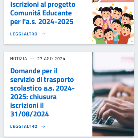
Iscrizioni al progetto
Comunità Educante
per l'a.s. 2024-2025
LEGGI ALTRO
ISCRIZIONI AL PROGETTO COMUNITÀ EDUCANTE PER L'A.S. 
NOTIZIA
23 AGO 2024
Domande per il
servizio di trasporto
scolastico a.s. 2024-
2025: chiusura
iscrizioni il
31/08/2024
LEGGI ALTRO
DOMANDE PER IL SERVIZIO DI TRASPORTO SCOLASTICO A.S. 