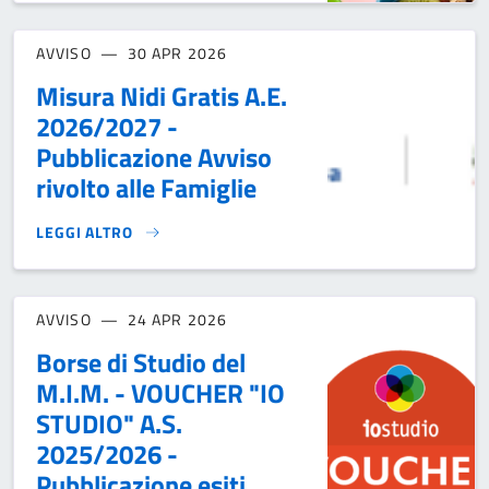
AVVISO
30 APR 2026
Misura Nidi Gratis A.E.
2026/2027 -
Pubblicazione Avviso
rivolto alle Famiglie
LEGGI ALTRO
MISURA NIDI GRATIS A.E. 2026/2027 - PUBBLICAZIONE AVV
AVVISO
24 APR 2026
Borse di Studio del
M.I.M. - VOUCHER "IO
STUDIO" A.S.
2025/2026 -
Pubblicazione esiti