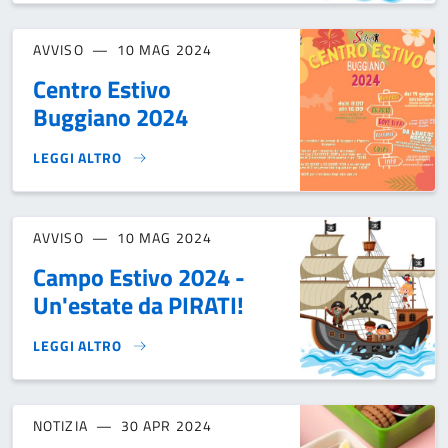
AVVISO
10 MAG 2024
Centro Estivo
Buggiano 2024
LEGGI ALTRO
CENTRO ESTIVO BUGGIANO 2024}
AVVISO
10 MAG 2024
Campo Estivo 2024 -
Un'estate da PIRATI!
LEGGI ALTRO
CAMPO ESTIVO 2024 - UN'ESTATE DA PIRATI!}
NOTIZIA
30 APR 2024