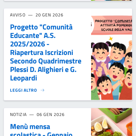
AVVISO
20 GEN 2026
Progetto "Comunità
Educante" A.S.
2025/2026 -
Riapertura Iscrizioni
Secondo Quadrimestre
Plessi D. Alighieri e G.
Leopardi
LEGGI ALTRO
PROGETTO "COMUNITÀ EDUCANTE" A.S. 2025/2026 - RIAPER
NOTIZIA
06 GEN 2026
Menù mensa
scolastica - Gennaio