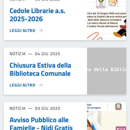
Cedole Librarie a.s.
2025-2026
LEGGI ALTRO
CEDOLE LIBRARIE A.S. 2025-2026}
NOTIZIA
04 GIU 2025
Chiusura Estiva della
Biblioteca Comunale
LEGGI ALTRO
CHIUSURA ESTIVA DELLA BIBLIOTECA COMUNALE}
NOTIZIA
03 GIU 2025
Avviso Pubblico alle
Famiglie - Nidi Gratis