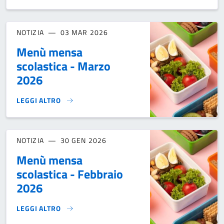
NOTIZIA
03 MAR 2026
Menù mensa
scolastica - Marzo
2026
LEGGI ALTRO
MENÙ MENSA SCOLASTICA - MARZO 2026}
NOTIZIA
30 GEN 2026
Menù mensa
scolastica - Febbraio
2026
LEGGI ALTRO
MENÙ MENSA SCOLASTICA - FEBBRAIO 2026}