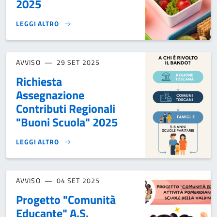
2025
LEGGI ALTRO
MENÙ MENSA SCOLASTICA - NOVEMBRE 2025}
AVVISO
29 SET 2025
Richiesta
Assegnazione
Contributi Regionali
"Buoni Scuola" 2025
LEGGI ALTRO
RICHIESTA ASSEGNAZIONE CONTRIBUTI REGIONALI "BUONI 
AVVISO
04 SET 2025
Progetto "Comunità
Educante" A.S.