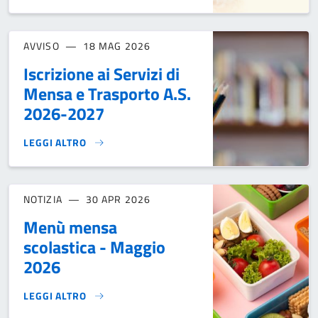
AVVISO
18 MAG 2026
Iscrizione ai Servizi di
Mensa e Trasporto A.S.
2026-2027
LEGGI ALTRO
ISCRIZIONE AI SERVIZI DI MENSA E TRASPORTO A.S. 2026-
NOTIZIA
30 APR 2026
Menù mensa
scolastica - Maggio
2026
LEGGI ALTRO
MENÙ MENSA SCOLASTICA - MAGGIO 2026}