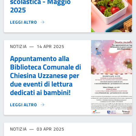
scolastica - Maggio
2025
LEGGI ALTRO
MENÙ MENSA SCOLASTICA - MAGGIO 2025}
NOTIZIA
14 APR 2025
Appuntamento alla
Biblioteca Comunale di
Chiesina Uzzanese per
due eventi di lettura
dedicati ai bambini!
LEGGI ALTRO
APPUNTAMENTO ALLA BIBLIOTECA COMUNALE DI CHIESINA U
NOTIZIA
03 APR 2025