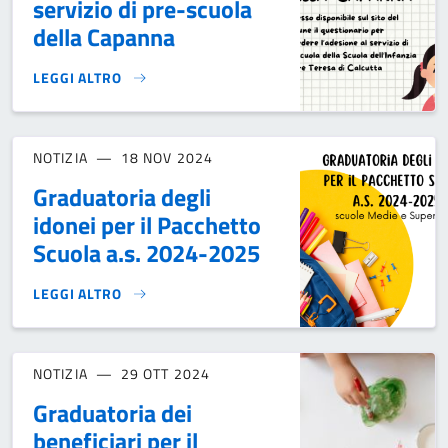
servizio di pre-scuola
della Capanna
LEGGI ALTRO
PRE-ISCRIZIONI PER IL SERVIZIO DI PRE-SCUOLA DELLA CA
NOTIZIA
18 NOV 2024
Graduatoria degli
idonei per il Pacchetto
Scuola a.s. 2024-2025
LEGGI ALTRO
GRADUATORIA DEGLI IDONEI PER IL PACCHETTO SCUOLA A.S
NOTIZIA
29 OTT 2024
Graduatoria dei
beneficiari per il