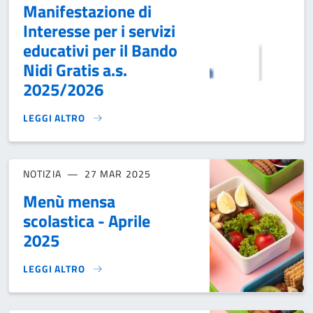
Manifestazione di
Interesse per i servizi
educativi per il Bando
Nidi Gratis a.s.
2025/2026
LEGGI ALTRO
MANIFESTAZIONE DI INTERESSE PER I SERVIZI EDUCATIVI PE
NOTIZIA
27 MAR 2025
Menù mensa
scolastica - Aprile
2025
LEGGI ALTRO
MENÙ MENSA SCOLASTICA - APRILE 2025}