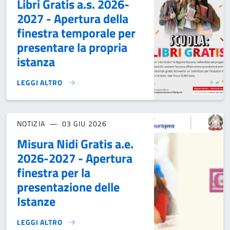
Libri Gratis a.s. 2026-
2027 - Apertura della
finestra temporale per
presentare la propria
istanza
LEGGI ALTRO
LIBRI GRATIS A.S. 2026-2027 - APERTURA DELLA FINESTR
NOTIZIA
03 GIU 2026
Misura Nidi Gratis a.e.
2026-2027 - Apertura
finestra per la
presentazione delle
Istanze
LEGGI ALTRO
MISURA NIDI GRATIS A.E. 2026-2027 - APERTURA FINESTR