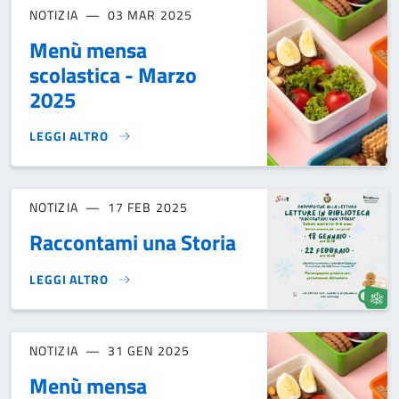
NOTIZIA
03 MAR 2025
Menù mensa
scolastica - Marzo
2025
LEGGI ALTRO
MENÙ MENSA SCOLASTICA - MARZO 2025}
NOTIZIA
17 FEB 2025
Raccontami una Storia
LEGGI ALTRO
RACCONTAMI UNA STORIA}
NOTIZIA
31 GEN 2025
Menù mensa