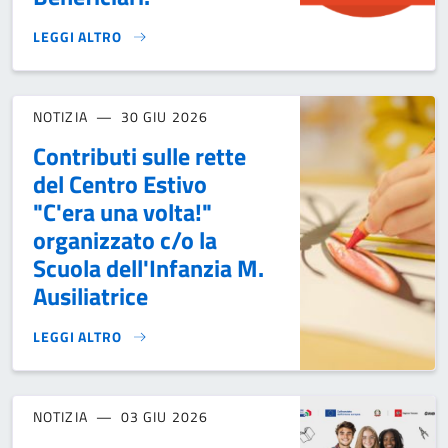
LEGGI ALTRO
BORSE DI STUDIO DEL M.I.M. - VOUCHER "IO STUDIO" A.S.
NOTIZIA
30 GIU 2026
Contributi sulle rette
del Centro Estivo
"C'era una volta!"
organizzato c/o la
Scuola dell'Infanzia M.
Ausiliatrice
LEGGI ALTRO
CONTRIBUTI SULLE RETTE DEL CENTRO ESTIVO "C'ERA UNA V
NOTIZIA
03 GIU 2026