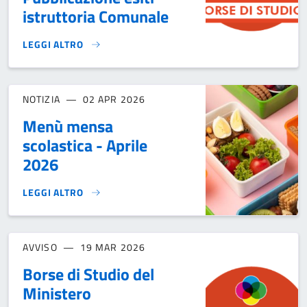
istruttoria Comunale
LEGGI ALTRO
BORSE DI STUDIO DEL M.I.M. - VOUCHER "IO STUDIO" A.S.
NOTIZIA
02 APR 2026
Menù mensa
scolastica - Aprile
2026
LEGGI ALTRO
MENÙ MENSA SCOLASTICA - APRILE 2026}
AVVISO
19 MAR 2026
Borse di Studio del
Ministero