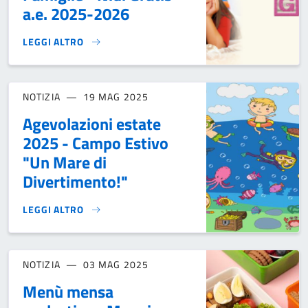
a.e. 2025-2026
LEGGI ALTRO
AVVISO PUBBLICO ALLE FAMIGLIE - NIDI GRATIS A.E. 2025-
NOTIZIA
19 MAG 2025
Agevolazioni estate
2025 - Campo Estivo
"Un Mare di
Divertimento!"
LEGGI ALTRO
AGEVOLAZIONI ESTATE 2025 - CAMPO ESTIVO "UN MARE DI 
NOTIZIA
03 MAG 2025
Menù mensa