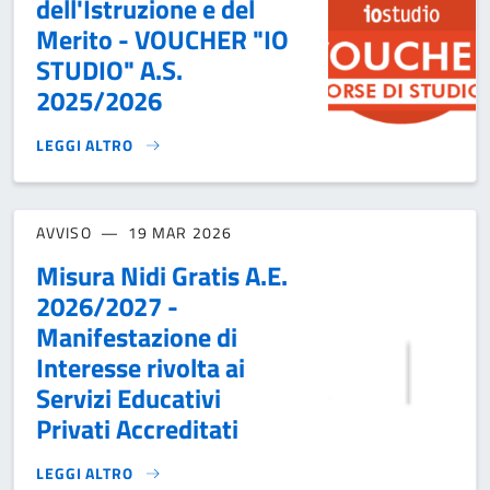
dell'Istruzione e del
Merito - VOUCHER "IO
STUDIO" A.S.
2025/2026
LEGGI ALTRO
BORSE DI STUDIO DEL MINISTERO DELL'ISTRUZIONE E DEL M
AVVISO
19 MAR 2026
Misura Nidi Gratis A.E.
2026/2027 -
Manifestazione di
Interesse rivolta ai
Servizi Educativi
Privati Accreditati
LEGGI ALTRO
MISURA NIDI GRATIS A.E. 2026/2027 - MANIFESTAZIONE DI 