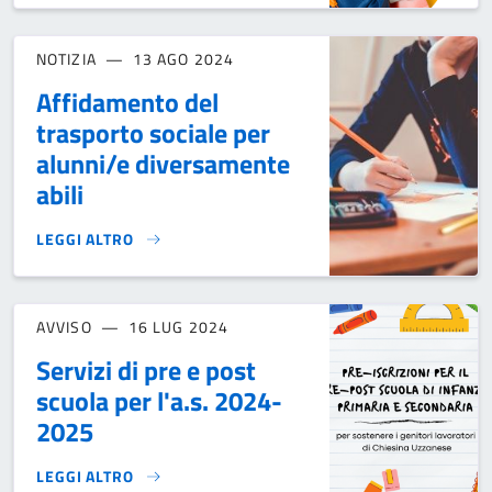
NOTIZIA
13 AGO 2024
Affidamento del
trasporto sociale per
alunni/e diversamente
abili
LEGGI ALTRO
AFFIDAMENTO DEL TRASPORTO SOCIALE PER ALUNNI/E DIV
AVVISO
16 LUG 2024
Servizi di pre e post
scuola per l'a.s. 2024-
2025
LEGGI ALTRO
SERVIZI DI PRE E POST SCUOLA PER L'A.S. 2024-2025}