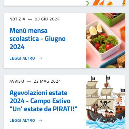
NOTIZIA
03 GIU 2024
Menù mensa
scolastica - Giugno
2024
LEGGI ALTRO
MENÙ MENSA SCOLASTICA - GIUGNO 2024}
AVVISO
22 MAG 2024
Agevolazioni estate
2024 - Campo Estivo
"Un' estate da PIRATI!"
LEGGI ALTRO
AGEVOLAZIONI ESTATE 2024 - CAMPO ESTIVO "UN' ESTATE DA