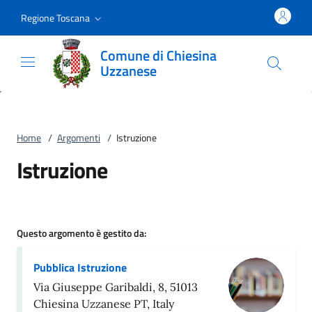
Vai al contenuto
accedi al menu
footer.enter
Regione Toscana
Comune di Chiesina
Uzzanese
Home
/
Argomenti
/
Istruzione
Istruzione
Questo argomento è gestito da:
Pubblica Istruzione
Via Giuseppe Garibaldi, 8, 51013
Chiesina Uzzanese PT, Italy