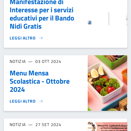
Manifestazione di
Interesse per i servizi
educativi per il Bando
Nidi Gratis
LEGGI ALTRO
MANIFESTAZIONE DI INTERESSE PER I SERVIZI EDUCATIVI PE
NOTIZIA
03 OTT 2024
Menu Mensa
Scolastica - Ottobre
2024
LEGGI ALTRO
MENU MENSA SCOLASTICA - OTTOBRE 2024}
NOTIZIA
27 SET 2024