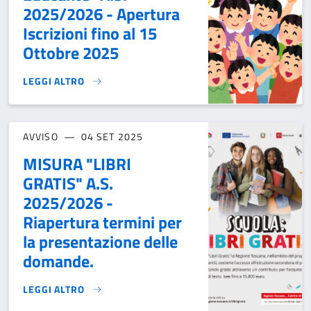
2025/2026 - Apertura
Iscrizioni fino al 15
Ottobre 2025
LEGGI ALTRO
PROGETTO "COMUNITÀ EDUCANTE" A.S. 2025/2026 - APERTU
AVVISO
04 SET 2025
MISURA "LIBRI
GRATIS" A.S.
2025/2026 -
Riapertura termini per
la presentazione delle
domande.
LEGGI ALTRO
MISURA "LIBRI GRATIS" A.S. 2025/2026 - RIAPERTURA TE