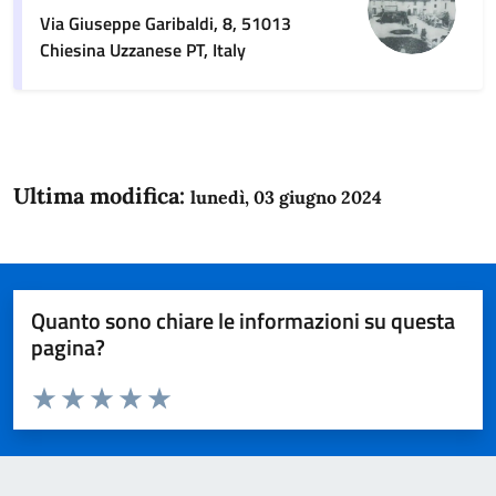
Via Giuseppe Garibaldi, 8, 51013
Chiesina Uzzanese PT, Italy
Ultima modifica:
lunedì, 03 giugno 2024
Quanto sono chiare le informazioni su questa
pagina?
Valuta da 1 a 5 stelle la pagina
Domanda
Valuta 1 stelle su 5
Valuta 2 stelle su 5
Valuta 3 stelle su 5
Valuta 4 stelle su 5
Valuta 5 stelle su 5