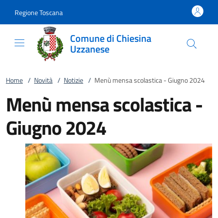
Vai al contenuto
accedi al menu
footer.enter
Regione Toscana
Comune di Chiesina
Uzzanese
Home
/
Novità
/
Notizie
/
Menù mensa scolastica - Giugno 2024
Menù mensa scolastica -
Giugno 2024