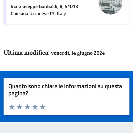
Via Giuseppe Garibaldi, 8, 51013
Chiesina Uzzanese PT, Italy
Ultima modifica:
venerdì, 14 giugno 2024
Quanto sono chiare le informazioni su questa
pagina?
Valuta da 1 a 5 stelle la pagina
Domanda
Valuta 1 stelle su 5
Valuta 2 stelle su 5
Valuta 3 stelle su 5
Valuta 4 stelle su 5
Valuta 5 stelle su 5