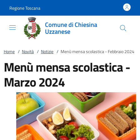
Vai al contenuto
accedi al menu
footer.enter
Regione Toscana
Comune di Chiesina
Uzzanese
Home
/
Novità
/
Notizie
/
Menù mensa scolastica - Febbraio 2024
Menù mensa scolastica -
Marzo 2024