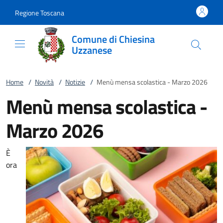
Vai al contenuto
accedi al menu
footer.enter
Regione Toscana
Comune di Chiesina
Uzzanese
Home
/
Novità
/
Notizie
/
Menù mensa scolastica - Marzo 2026
Menù mensa scolastica -
Marzo 2026
È
ora