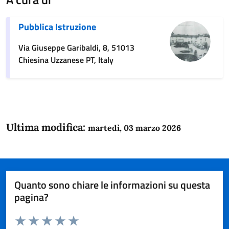
Pubblica Istruzione
Via Giuseppe Garibaldi, 8, 51013
Chiesina Uzzanese PT, Italy
Ultima modifica:
martedì, 03 marzo 2026
Quanto sono chiare le informazioni su questa
pagina?
Valuta da 1 a 5 stelle la pagina
Domanda