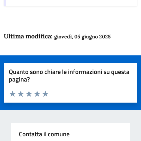
Ultima modifica:
giovedì, 05 giugno 2025
Quanto sono chiare le informazioni su questa
pagina?
Valuta da 1 a 5 stelle la pagina
Domanda
Valuta 1 stelle su 5
Valuta 2 stelle su 5
Valuta 3 stelle su 5
Valuta 4 stelle su 5
Valuta 5 stelle su 5
Contatta il comune