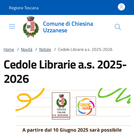
Vai al contenuto
accedi al menu
footer.enter
Regione Toscana
Comune di Chiesina
Uzzanese
Home
/
Novità
/
Notizie
/
Cedole Librarie a.s. 2025-2026
Cedole Librarie a.s. 2025-
2026