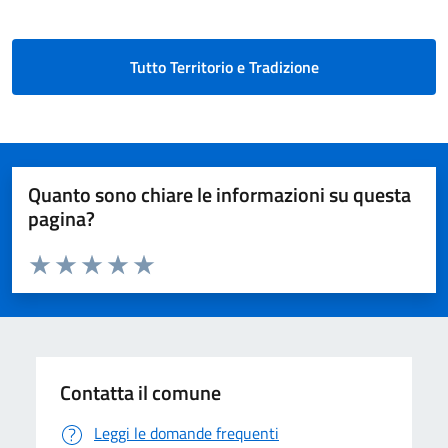
Tutto Territorio e Tradizione
Quanto sono chiare le informazioni su questa
pagina?
Valuta da 1 a 5 stelle la pagina
Domanda
Valuta 1 stelle su 5
Valuta 2 stelle su 5
Valuta 3 stelle su 5
Valuta 4 stelle su 5
Valuta 5 stelle su 5
Contatta il comune
Leggi le domande frequenti