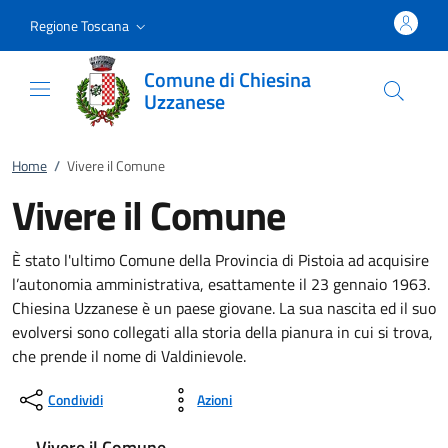
Vai al contenuto
accedi al menu
footer.enter
Regione Toscana
Comune di Chiesina
Uzzanese
Home
/
Vivere il Comune
Vivere il Comune
È stato l'ultimo Comune della Provincia di Pistoia ad acquisire
l’autonomia amministrativa, esattamente il 23 gennaio 1963.
Chiesina Uzzanese è un paese giovane. La sua nascita ed il suo
evolversi sono collegati alla storia della pianura in cui si trova,
che prende il nome di Valdinievole.
Condividi
Azioni
Vivere il Comune