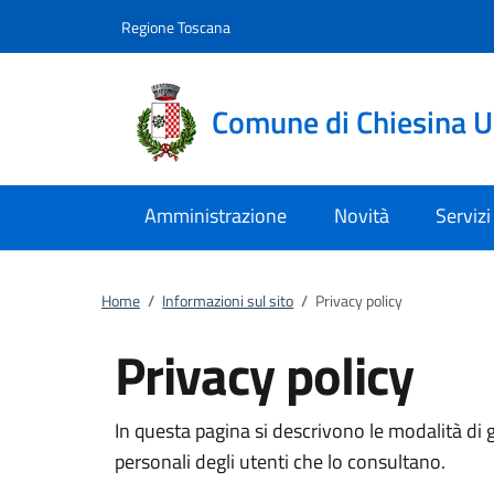
Vai al contenuto
accedi al menu
footer.enter
Regione Toscana
Comune di Chiesina 
Amministrazione
Novità
Servizi
Home
/
Informazioni sul sito
/
Privacy policy
Privacy policy
In questa pagina si descrivono le modalità di g
personali degli utenti che lo consultano.