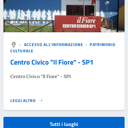
-
ACCESSO ALL'INFORMAZIONE
-
PATRIMONIO
CULTURALE
Centro Civico "Il Fiore" - SP1
Centro Civico "Il Fiore" - SP1
LEGGI ALTRO
}
Tutti i luoghi