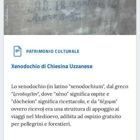
PATRIMONIO CULTURALE
Xenodochio di Chiesina Uzzanese
Lo xenodochio (in latino "xenodochium", dal greco
"ξενοδοχεῖον", dove "xéno" significa ospite e
"dòcheỉon" significa ricettacolo, e da "δέχομαι"
ovvero ricevo) era una struttura di appoggio ai
viaggi nel Medioevo, adibita ad ospizio gratuito
per pellegrini e forestieri.