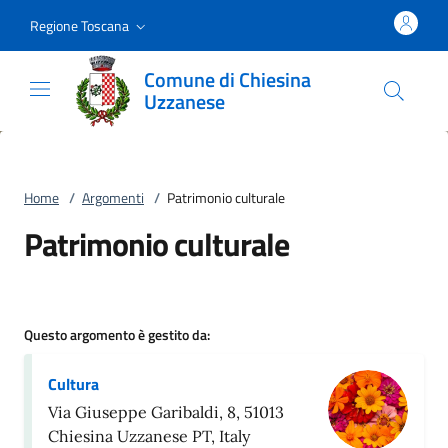
Vai al contenuto
accedi al menu
footer.enter
Regione Toscana
Comune di Chiesina
Uzzanese
Home
/
Argomenti
/
Patrimonio culturale
Patrimonio culturale
Questo argomento è gestito da:
Cultura
Via Giuseppe Garibaldi, 8, 51013
Chiesina Uzzanese PT, Italy