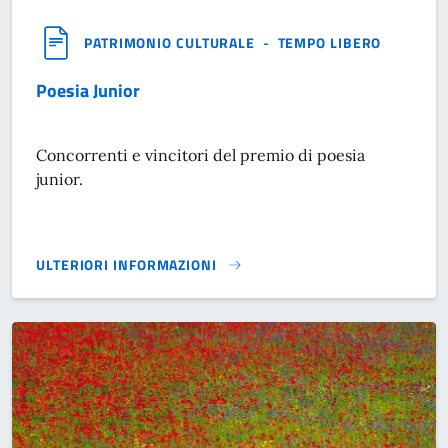
PATRIMONIO CULTURALE
-
TEMPO LIBERO
Poesia Junior
Concorrenti e vincitori del premio di poesia
junior.
ULTERIORI INFORMAZIONI
POESIA JUNIOR}