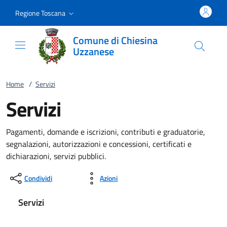
Vai al contenuto
accedi al menu
footer.enter
Regione Toscana
Comune di Chiesina
Uzzanese
Home
/
Servizi
Servizi
Pagamenti, domande e iscrizioni, contributi e graduatorie,
segnalazioni, autorizzazioni e concessioni, certificati e
dichiarazioni, servizi pubblici.
Condividi
Azioni
Servizi