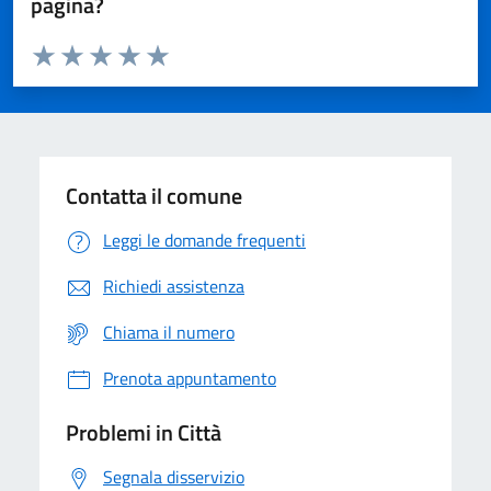
pagina?
Valuta da 1 a 5 stelle la pagina
Domanda
Valuta 1 stelle su 5
Valuta 2 stelle su 5
Valuta 3 stelle su 5
Valuta 4 stelle su 5
Valuta 5 stelle su 5
Contatta il comune
Leggi le domande frequenti
Richiedi assistenza
Chiama il numero
Prenota appuntamento
Problemi in Città
Segnala disservizio