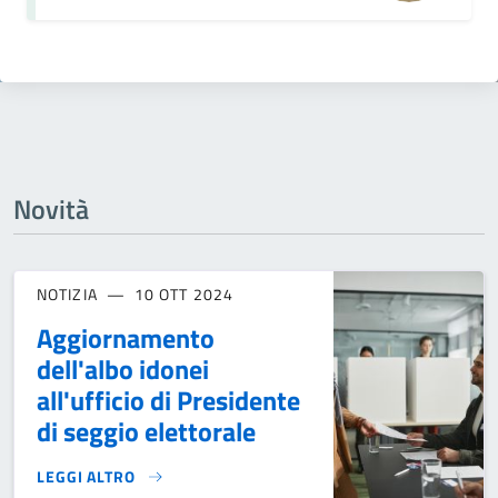
Novità
NOTIZIA
10 OTT 2024
Aggiornamento
dell'albo idonei
all'ufficio di Presidente
di seggio elettorale
LEGGI ALTRO
AGGIORNAMENTO DELL'ALBO IDONEI ALL'UFFICIO DI PRESID