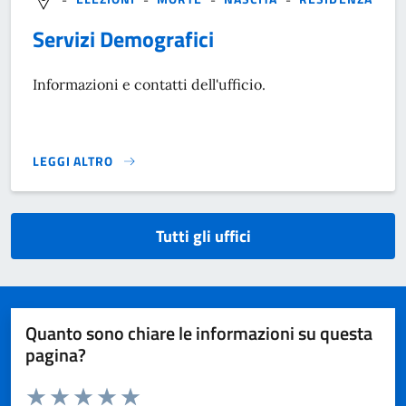
Servizi Demografici
Informazioni e contatti dell'ufficio.
LEGGI ALTRO
}
Tutti gli uffici
Quanto sono chiare le informazioni su questa
pagina?
Valuta da 1 a 5 stelle la pagina
Domanda