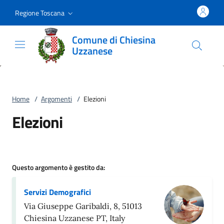
Vai al contenuto
accedi al menu
footer.enter
Regione Toscana
Comune di Chiesina
Uzzanese
Home
/
Argomenti
/
Elezioni
Elezioni
Questo argomento è gestito da:
Servizi Demografici
Via Giuseppe Garibaldi, 8, 51013
Chiesina Uzzanese PT, Italy