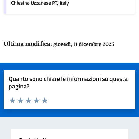
Chiesina Uzzanese PT, Italy
Ultima modifica:
giovedì, 11 dicembre 2025
Quanto sono chiare le informazioni su questa
pagina?
Valuta da 1 a 5 stelle la pagina
Domanda
Valuta 1 stelle su 5
Valuta 2 stelle su 5
Valuta 3 stelle su 5
Valuta 4 stelle su 5
Valuta 5 stelle su 5