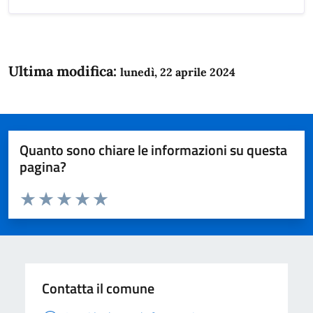
Ultima modifica:
lunedì, 22 aprile 2024
Quanto sono chiare le informazioni su questa
pagina?
Valuta da 1 a 5 stelle la pagina
Domanda
Valuta 1 stelle su 5
Valuta 2 stelle su 5
Valuta 3 stelle su 5
Valuta 4 stelle su 5
Valuta 5 stelle su 5
Contatta il comune