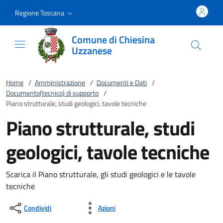
Vai al contenuto
accedi al menu
footer.enter
Regione Toscana
Comune di Chiesina
Uzzanese
Home
/
Amministrazione
/
Documenti e Dati
/
Documento(tecnico) di supporto
/
Piano strutturale, studi geologici, tavole tecniche
Piano strutturale, studi
geologici, tavole tecniche
Scarica il Piano strutturale, gli studi geologici e le tavole
tecniche
Condividi
Azioni