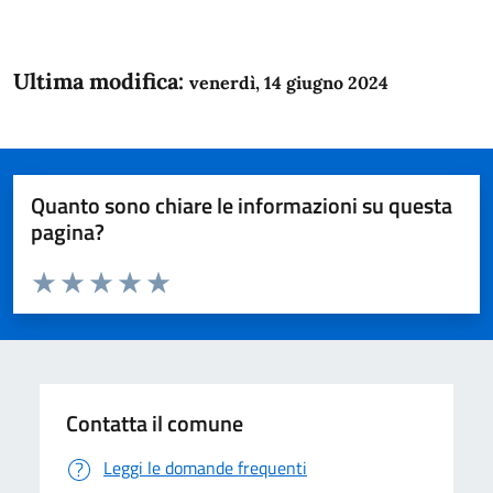
Ultima modifica:
venerdì, 14 giugno 2024
Quanto sono chiare le informazioni su questa
pagina?
Valuta da 1 a 5 stelle la pagina
Domanda
Valuta 1 stelle su 5
Valuta 2 stelle su 5
Valuta 3 stelle su 5
Valuta 4 stelle su 5
Valuta 5 stelle su 5
Contatta il comune
Leggi le domande frequenti