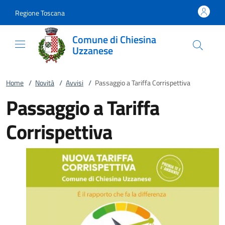
Vai al contenuto
accedi al menu
footer.enter
Regione Toscana
Comune di Chiesina
Uzzanese
Home
/
Novità
/
Avvisi
/
Passaggio a Tariffa Corrispettiva
Passaggio a Tariffa
Corrispettiva