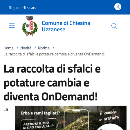
Vai al contenuto
accedi al menu
footer.enter
Regione Toscana
Comune di Chiesina
Uzzanese
Home
/
Novità
/
Notizie
/
La raccolta di sfalci e potature cambia e diventa OnDemand!
La raccolta di sfalci e
potature cambia e
diventa OnDemand!
La