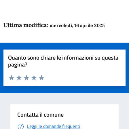
Ultima modifica:
mercoledì, 16 aprile 2025
Quanto sono chiare le informazioni su questa
pagina?
Valuta da 1 a 5 stelle la pagina
Domanda
Valuta 1 stelle su 5
Valuta 2 stelle su 5
Valuta 3 stelle su 5
Valuta 4 stelle su 5
Valuta 5 stelle su 5
Contatta il comune
Leggi le domande frequenti