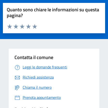
Quanto sono chiare le informazioni su questa
pagina?
Valuta da 1 a 5 stelle la pagina
Domanda
Valuta 1 stelle su 5
Valuta 2 stelle su 5
Valuta 3 stelle su 5
Valuta 4 stelle su 5
Valuta 5 stelle su 5
Contatta il comune
Leggi le domande frequenti
Richiedi assistenza
Chiama il numero
Prenota appuntamento