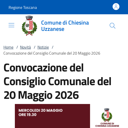
Vai al contenuto
accedi al menu
footer.enter
Regione Toscana
Comune di Chiesina
Uzzanese
Home
/
Novità
/
Notizie
/
Convocazione del Consiglio Comunale del 20 Maggio 2026
Convocazione del
Consiglio Comunale del
20 Maggio 2026