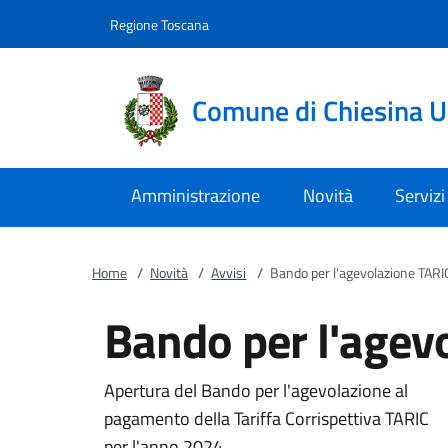
Vai al contenuto
accedi al menu
footer.enter
Regione Toscana
Comune di Chiesina 
Amministrazione
Novità
Servizi
Home
/
Novità
/
Avvisi
/
Bando per l'agevolazione TAR
Bando per l'agev
Apertura del Bando per l'agevolazione al
pagamento della Tariffa Corrispettiva TARIC
per l'anno 2024