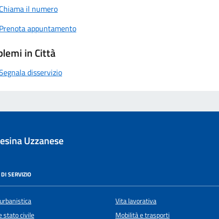
Chiama il numero
Prenota appuntamento
lemi in Città
Segnala disservizio
esina Uzzanese
DI SERVIZIO
urbanistica
Vita lavorativa
 stato civile
Mobilità e trasporti