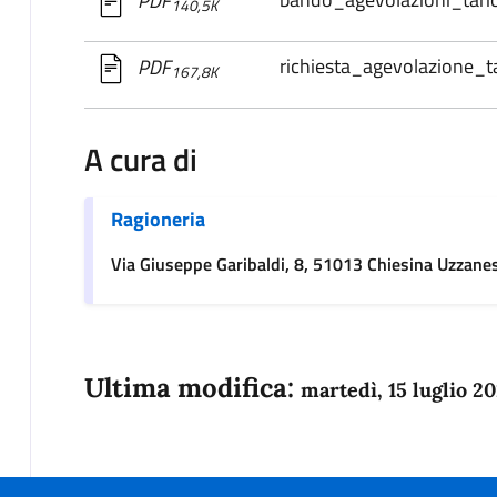
PDF
140,5K
richiesta_agevolazione_
PDF
167,8K
A cura di
Ragioneria
Via Giuseppe Garibaldi, 8, 51013 Chiesina Uzzanese
Ultima modifica:
martedì, 15 luglio 2