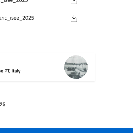
taric_isee_2025
 PT, Italy
025