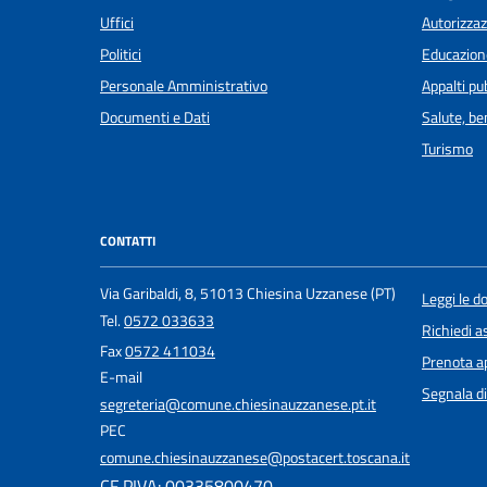
Uffici
Autorizzaz
Politici
Educazion
Personale Amministrativo
Appalti pub
Documenti e Dati
Salute, b
Turismo
CONTATTI
Via Garibaldi, 8, 51013 Chiesina Uzzanese (PT)
Leggi le 
Tel.
0572 033633
Richiedi a
Fax
0572 411034
Prenota 
E-mail
Segnala di
segreteria@comune.chiesinauzzanese.pt.it
PEC
comune.chiesinauzzanese@postacert.toscana.it
CF PIVA: 00335800470