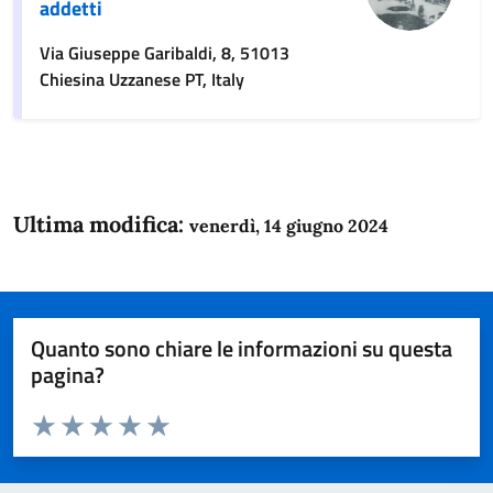
addetti
Via Giuseppe Garibaldi, 8, 51013
Chiesina Uzzanese PT, Italy
Ultima modifica:
venerdì, 14 giugno 2024
Quanto sono chiare le informazioni su questa
pagina?
Valuta da 1 a 5 stelle la pagina
Domanda
Valuta 1 stelle su 5
Valuta 2 stelle su 5
Valuta 3 stelle su 5
Valuta 4 stelle su 5
Valuta 5 stelle su 5