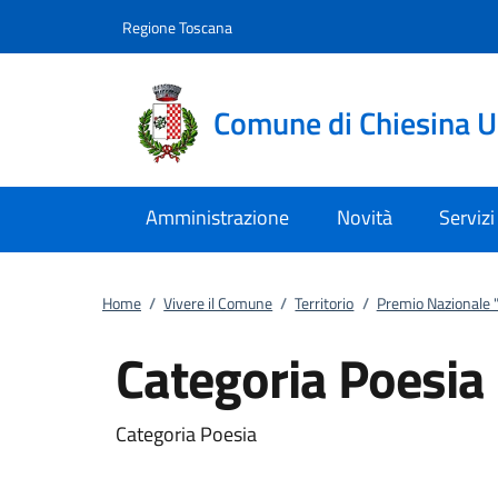
Vai al contenuto
accedi al menu
footer.enter
Regione Toscana
Comune di Chiesina 
Amministrazione
Novità
Servizi
Home
/
Vivere il Comune
/
Territorio
/
Premio Nazionale "I
Categoria Poesia
Categoria Poesia