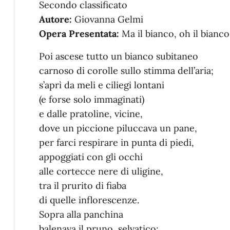
Secondo classificato
Autore:
Giovanna Gelmi
Opera Presentata:
Ma il bianco, oh il bianco
Poi ascese tutto un bianco subitaneo
carnoso di corolle sullo stimma dell’aria;
s’aprì da meli e ciliegi lontani
(e forse solo immaginati)
e dalle pratoline, vicine,
dove un piccione piluccava un pane,
per farci respirare in punta di piedi,
appoggiati con gli occhi
alle cortecce nere di uligine,
tra il prurito di fiaba
di quelle inflorescenze.
Sopra alla panchina
balenava il pruno, selvatico;