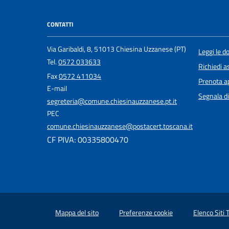
CONTATTI
Via Garibaldi, 8, 51013 Chiesina Uzzanese (PT)
Leggi le 
Tel.
0572 033633
Richiedi a
Fax
0572 411034
Prenota 
E-mail
Segnala di
segreteria@comune.chiesinauzzanese.pt.it
PEC
comune.chiesinauzzanese@postacert.toscana.it
CF PIVA: 00335800470
Mappa del sito
Preferenze cookie
Elenco Siti 