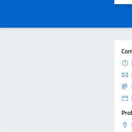
Con
Prob