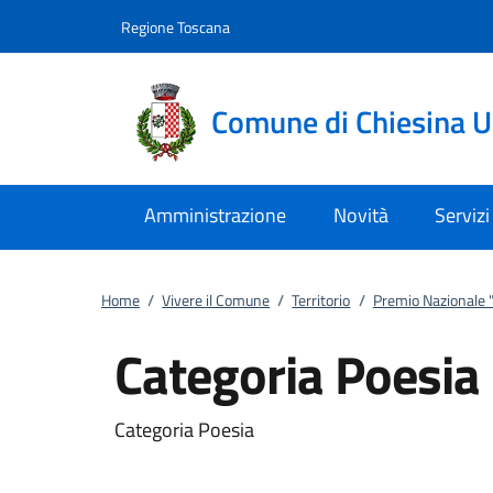
Vai al contenuto
accedi al menu
footer.enter
Regione Toscana
Comune di Chiesina 
Amministrazione
Novità
Servizi
Home
/
Vivere il Comune
/
Territorio
/
Premio Nazionale "I
Categoria Poesia
Categoria Poesia