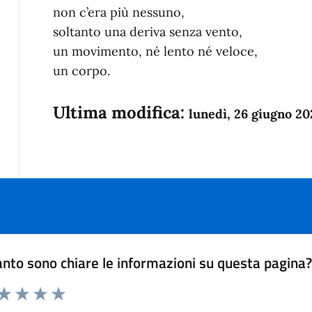
non c’era più nessuno,
soltanto una deriva senza vento,
un movimento, né lento né veloce,
un corpo.
Ultima modifica:
lunedì, 26 giugno 20
nto sono chiare le informazioni su questa pagina
 da 1 a 5 stelle la pagina
anda
ta 1 stelle su 5
Valuta 2 stelle su 5
Valuta 3 stelle su 5
Valuta 4 stelle su 5
Valuta 5 stelle su 5