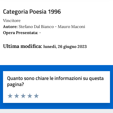
Categoria Poesia 1996
Vincitore
Autore:
Stefano Dal Bianco - Mauro Maconi
Opera Presentata:
-
Ultima modifica:
lunedì, 26 giugno 2023
Quanto sono chiare le informazioni su questa
pagina?
Valuta da 1 a 5 stelle la pagina
Domanda
Valuta 1 stelle su 5
Valuta 2 stelle su 5
Valuta 3 stelle su 5
Valuta 4 stelle su 5
Valuta 5 stelle su 5