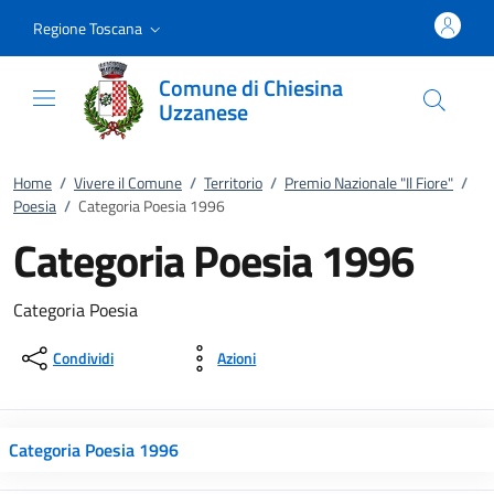
Vai al contenuto
accedi al menu
footer.enter
Regione Toscana
Comune di Chiesina
Uzzanese
Home
/
Vivere il Comune
/
Territorio
/
Premio Nazionale "Il Fiore"
/
Poesia
/
Categoria Poesia 1996
Categoria Poesia 1996
Categoria Poesia
Condividi
Azioni
Categoria Poesia 1996