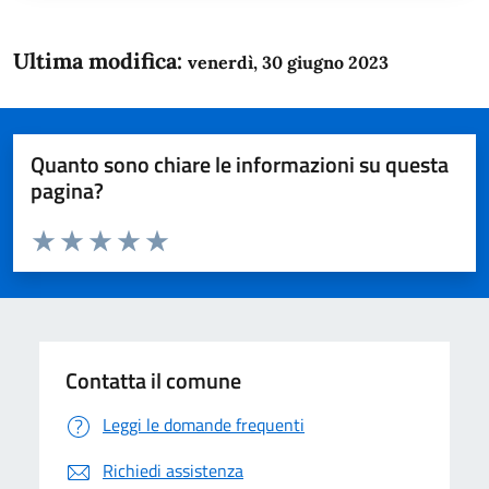
Ultima modifica:
venerdì, 30 giugno 2023
Quanto sono chiare le informazioni su questa
pagina?
Valuta da 1 a 5 stelle la pagina
Domanda
Valuta 1 stelle su 5
Valuta 2 stelle su 5
Valuta 3 stelle su 5
Valuta 4 stelle su 5
Valuta 5 stelle su 5
Contatta il comune
Leggi le domande frequenti
Richiedi assistenza