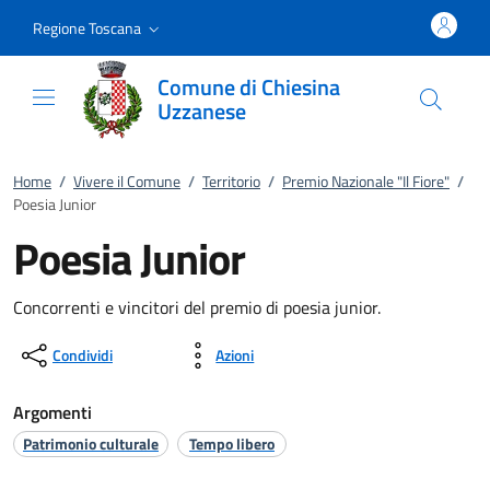
Vai al contenuto
accedi al menu
footer.enter
Regione Toscana
Comune di Chiesina
Uzzanese
Home
/
Vivere il Comune
/
Territorio
/
Premio Nazionale "Il Fiore"
/
Poesia Junior
Poesia Junior
Concorrenti e vincitori del premio di poesia junior.
Condividi
Azioni
Argomenti
Patrimonio culturale
Tempo libero