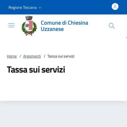
Vai al contenuto
accedi al menu
footer.enter
Regione Toscana
Comune di Chiesina
Uzzanese
Home
/
Argomenti
/
Tassa sui servizi
Tassa sui servizi