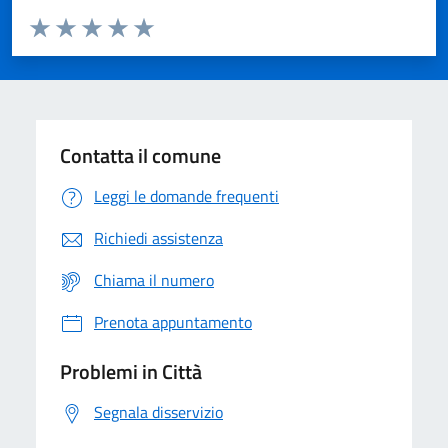
Valuta da 1 a 5 stelle la pagina
Domanda
Valuta 1 stelle su 5
Valuta 2 stelle su 5
Valuta 3 stelle su 5
Valuta 4 stelle su 5
Valuta 5 stelle su 5
Contatta il comune
Leggi le domande frequenti
Richiedi assistenza
Chiama il numero
Prenota appuntamento
Problemi in Città
Segnala disservizio