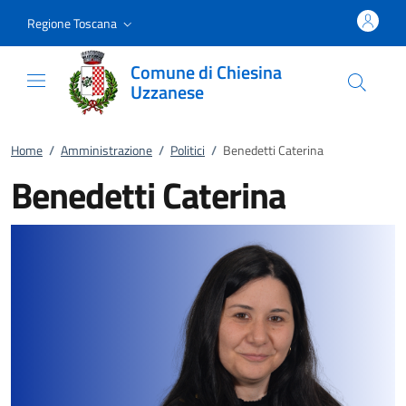
Vai al contenuto
accedi al menu
footer.enter
Regione Toscana
Comune di Chiesina
Uzzanese
Home
/
Amministrazione
/
Politici
/
Benedetti Caterina
Benedetti Caterina