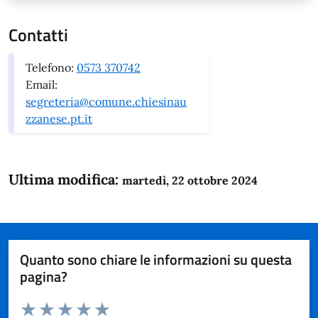
Contatti
Telefono:
0573 370742
Email:
segreteria@comune.chiesinau
zzanese.pt.it
Ultima modifica:
martedì, 22 ottobre 2024
Quanto sono chiare le informazioni su questa
pagina?
Valuta da 1 a 5 stelle la pagina
Domanda