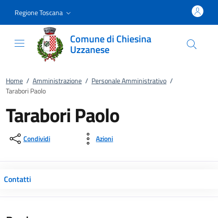
Vai al contenuto
accedi al menu
footer.enter
Regione Toscana
Comune di Chiesina
Uzzanese
Home
/
Amministrazione
/
Personale Amministrativo
/
Tarabori Paolo
Tarabori Paolo
Condividi
Azioni
Contatti