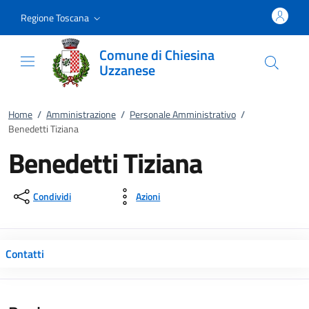
Vai al contenuto
accedi al menu
footer.enter
Regione Toscana
Comune di Chiesina
Uzzanese
Home
/
Amministrazione
/
Personale Amministrativo
/
Benedetti Tiziana
Benedetti Tiziana
Condividi
Azioni
Contatti