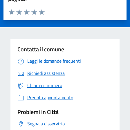
Valuta da 1 a 5 stelle la pagina
Domanda
Valuta 1 stelle su 5
Valuta 2 stelle su 5
Valuta 3 stelle su 5
Valuta 4 stelle su 5
Valuta 5 stelle su 5
Contatta il comune
Leggi le domande frequenti
Richiedi assistenza
Chiama il numero
Prenota appuntamento
Problemi in Città
Segnala disservizio