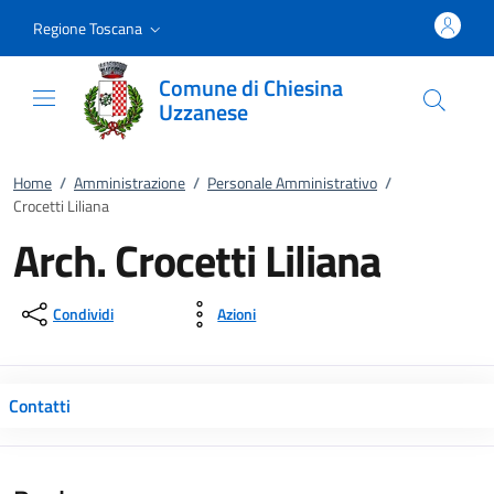
Vai al contenuto
accedi al menu
footer.enter
Regione Toscana
Comune di Chiesina
Uzzanese
Home
/
Amministrazione
/
Personale Amministrativo
/
Crocetti Liliana
Arch. Crocetti Liliana
Condividi
Azioni
Contatti