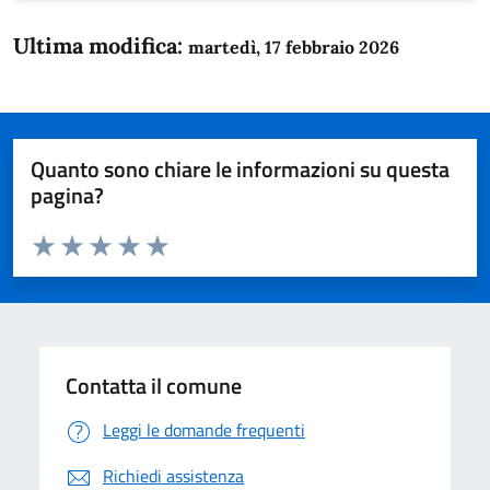
Ultima modifica:
martedì, 17 febbraio 2026
Quanto sono chiare le informazioni su questa
pagina?
Valuta da 1 a 5 stelle la pagina
Domanda
Valuta 1 stelle su 5
Valuta 2 stelle su 5
Valuta 3 stelle su 5
Valuta 4 stelle su 5
Valuta 5 stelle su 5
Contatta il comune
Leggi le domande frequenti
Richiedi assistenza