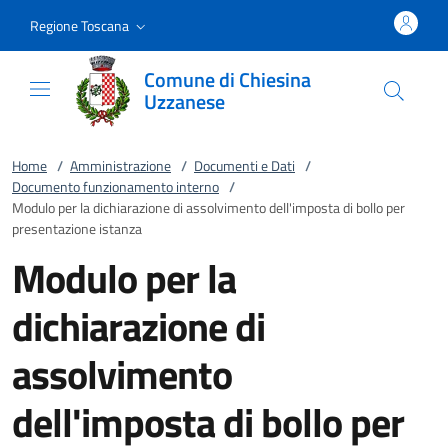
Vai al contenuto
accedi al menu
footer.enter
Regione Toscana
Comune di Chiesina
Uzzanese
Home
/
Amministrazione
/
Documenti e Dati
/
Documento funzionamento interno
/
Modulo per la dichiarazione di assolvimento dell'imposta di bollo per
presentazione istanza
Modulo per la
dichiarazione di
assolvimento
dell'imposta di bollo per