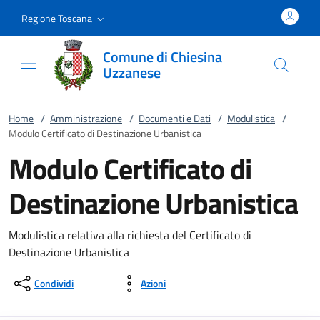
Vai al contenuto
accedi al menu
footer.enter
Regione Toscana
Comune di Chiesina
Uzzanese
Home
/
Amministrazione
/
Documenti e Dati
/
Modulistica
/
Modulo Certificato di Destinazione Urbanistica
Modulo Certificato di
Destinazione Urbanistica
Modulistica relativa alla richiesta del Certificato di
Destinazione Urbanistica
Condividi
Azioni