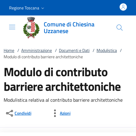
Vai al contenuto
accedi al menu
footer.enter
Regione Toscana
Comune di Chiesina
Uzzanese
Home
/
Amministrazione
/
Documenti e Dati
/
Modulistica
/
Modulo di contributo barriere architettoniche
Modulo di contributo
barriere architettoniche
Modulistica relativa al contributo barriere architettoniche
Condividi
Azioni