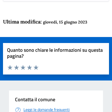
Ultima modifica:
giovedì, 15 giugno 2023
Quanto sono chiare le informazioni su questa
pagina?
Valuta da 1 a 5 stelle la pagina
Domanda
Valuta 1 stelle su 5
Valuta 2 stelle su 5
Valuta 3 stelle su 5
Valuta 4 stelle su 5
Valuta 5 stelle su 5
Contatta il comune
Leggi le domande frequenti