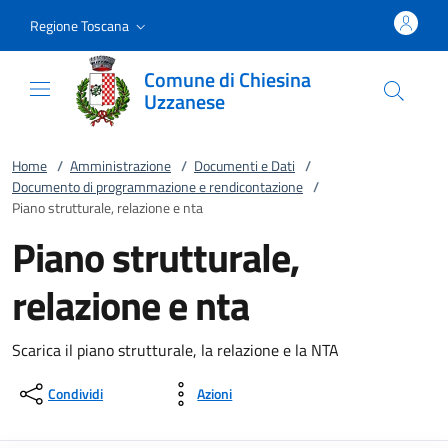
Vai al contenuto
accedi al menu
footer.enter
Regione Toscana
Comune di Chiesina
Uzzanese
Home
/
Amministrazione
/
Documenti e Dati
/
Documento di programmazione e rendicontazione
/
Piano strutturale, relazione e nta
Piano strutturale,
relazione e nta
Scarica il piano strutturale, la relazione e la NTA
Condividi
Azioni