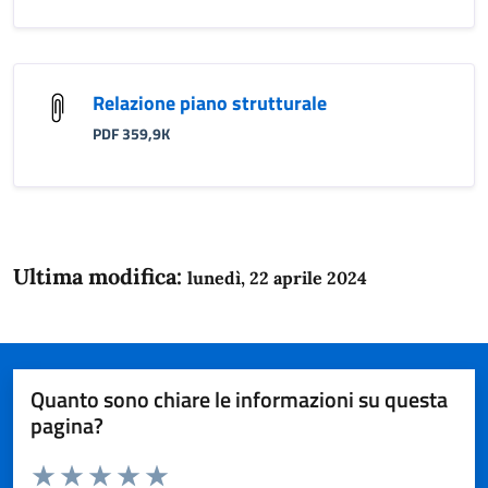
Relazione piano strutturale
PDF 359,9K
Ultima modifica:
lunedì, 22 aprile 2024
Quanto sono chiare le informazioni su questa
pagina?
Valuta da 1 a 5 stelle la pagina
Domanda