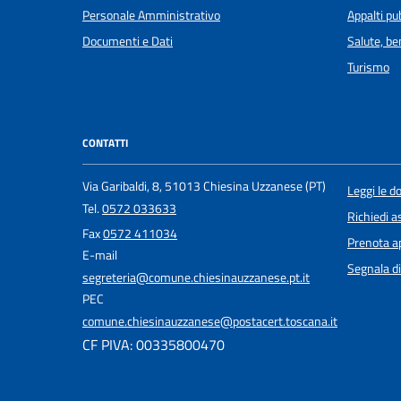
Personale Amministrativo
Appalti pub
Documenti e Dati
Salute, b
Turismo
CONTATTI
Via Garibaldi, 8, 51013 Chiesina Uzzanese (PT)
Leggi le 
Tel.
0572 033633
Richiedi a
Fax
0572 411034
Prenota 
E-mail
Segnala di
segreteria@comune.chiesinauzzanese.pt.it
PEC
comune.chiesinauzzanese@postacert.toscana.it
CF PIVA: 00335800470