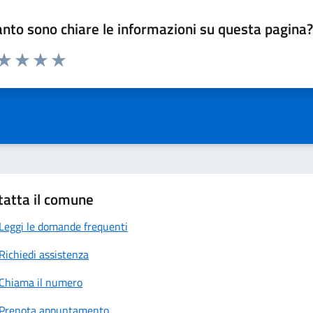
nto sono chiare le informazioni su questa pagina
 da 1 a 5 stelle la pagina
anda
ta 1 stelle su 5
Valuta 2 stelle su 5
Valuta 3 stelle su 5
Valuta 4 stelle su 5
Valuta 5 stelle su 5
tatta il comune
Leggi le domande frequenti
Richiedi assistenza
Chiama il numero
Prenota appuntamento