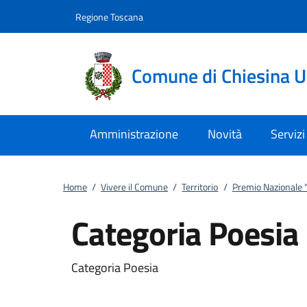
Vai al contenuto
accedi al menu
footer.enter
Regione Toscana
Comune di Chiesina 
Amministrazione
Novità
Servizi
Home
/
Vivere il Comune
/
Territorio
/
Premio Nazionale "I
Categoria Poesia
Categoria Poesia